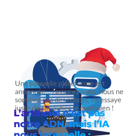
Une nouvelle plateforme est
annoncée… rassurez-vous, nous ne
sommes pas des robots, on essaye
juste de simplifier le quotidien !
L’artificiel n’est pas
notre ADN, mais l’IA
nous interpelle :