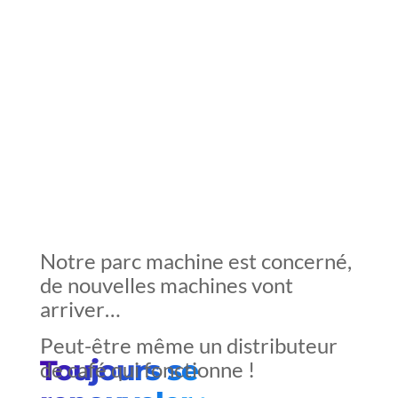
Notre parc machine est concerné,
de nouvelles machines vont
arriver…
Peut-être même un distributeur
Toujours se
de café qui fonctionne !